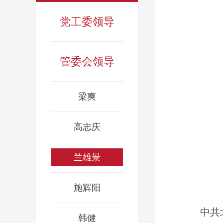
党工委领导
管委会领导
梁爽
高志庆
兰雄景
施辉阳
中共
韩健