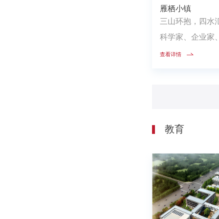
雁栖小镇
三山环抱，四水
科学家、企业家
群，打造多层次
查看详情
多元生活方式、
教育