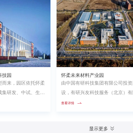
科技园
怀柔未来材料产业园
型而来，园区依托怀柔
由中国有研科技集团有限公司投资
成集研发、中试、生产
设，有研兴友科技服务（北京）有
转化示范区，运营...
司运营，是国内一流的有色金属新
查看详情
料...
显示更多