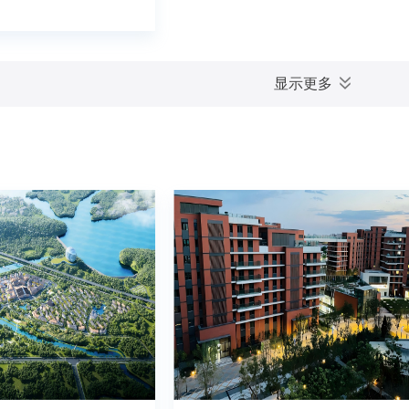
市区到怀柔，京承高速
，京沈客专仅需20余分
显示更多