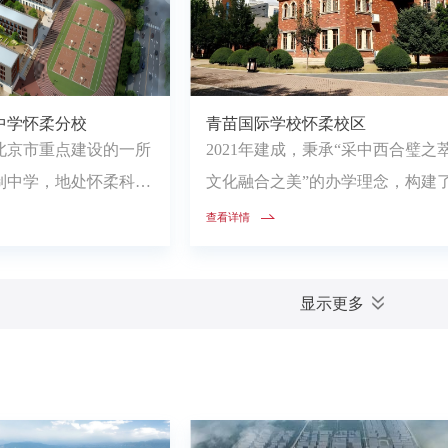
中学怀柔分校
青苗国际学校怀柔校区
是北京市重点建设的一所
2021年建成，秉承“采中西合璧之
制中学，地处怀柔科学
文化融合之美”的办学理念，构建
中国科学院...
国国家课程为根基，充分融...
查看详情
显示更多