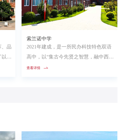
索兰诺中学
萃、品
2021年建成，是一所民办科技特色双语
了以中
高中，以“集古今先贤之智慧，融中西教
育之所长”为办学思想，一线...
查看详情