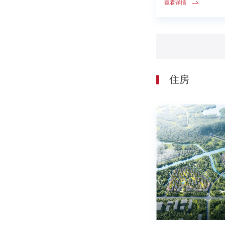
成便捷联系。从
查看详情
开车仅40余分钟
钟。
住房