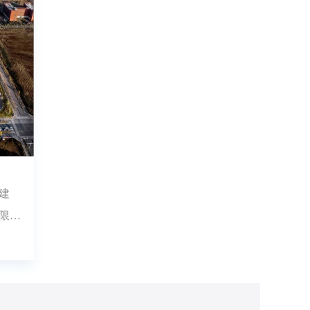
建
限公
材