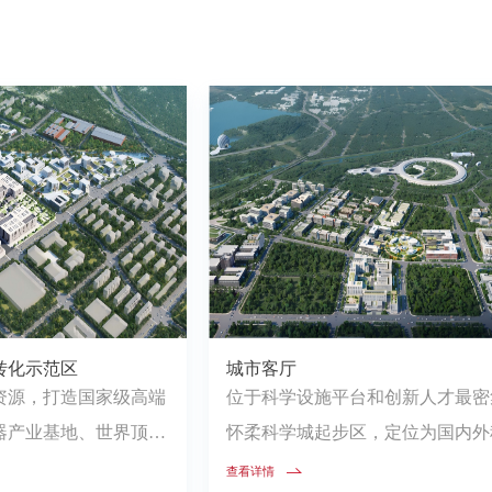
转化示范区
城市客厅
资源，打造国家级高端
位于科学设施平台和创新人才最密
器产业基地、世界顶级
怀柔科学城起步区，定位为国内外
速器园区、世界级...
家的国际化公共服务中心、怀柔科学.
查看详情