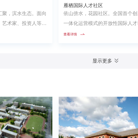
雁栖国际人才社区
汇聚，滨水生态。面向
依山傍水，花园社区。全国首个创
、艺术家、投资人等人
一体化运营模式的开放性国际人才
居住生活空间、国际化
区，打造职住平衡、宜居宜科创的
查看详情
综合性人文生态社区
氛围，精装修可拎包入住，配备双
家团队及警务站、医疗站、咖啡店
显示更多
小时便利店、健身会所等公共配套
施，为人才营造一个集科技、生态
文于一体的理想生活空间