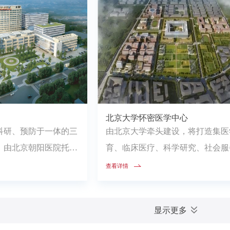
北京大学怀密医学中心
科研、预防于一体的三
由北京大学牵头建设，将打造集医
，由北京朝阳医院托
育、临床医疗、科学研究、社会服
就医绿色通道，提供
一体的现代化医学中心，力争在临床.
查看详情
显示更多