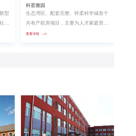
科荟雅园
新型
生态湾区、配套完整。怀柔科学城首个
社
共有产权房项目，主要为人才家庭营造
环境
融汇美好生活的品质社区，住房以全装
查看详情
语管
修的状态交付，致力于打造经济型、友
、24
好型社区
设
、人