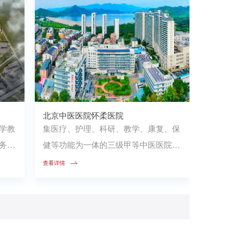
北京中医医院怀柔医院
学教
集医疗、护理、科研、教学、康复、保
务于
健等功能为一体的三级甲等中医医院，
..
由北京中医医院所托管，设有临床科...
查看详情