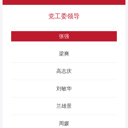
党工委领导
张强
梁爽
高志庆
刘敏华
兰雄景
周媛