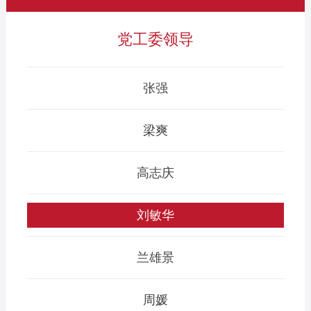
党工委领导
张强
梁爽
高志庆
刘敏华
兰雄景
周媛