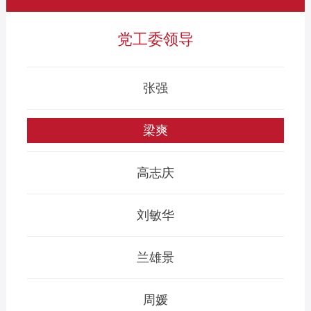
党工委领导
张强
梁爽
高志庆
刘敏华
兰雄景
周媛