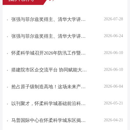
张强与菲尔兹奖得主、清华大学讲席
2026-07-28
教授、北京雁栖湖应用数学研究院院
长丘成桐座谈
张强与菲尔兹奖得主、清华大学讲席
2026-06-24
教授、北京雁栖湖应用数学研究院院
长、国际数学夏令营主席丘成桐座谈
怀柔科学城召开2026年防汛工作暨科
2026-06-10
研设施平台实验室安全工作部署会，
双线筑牢安全屏障
搭建院市区企交流平台 协同赋能大科
2026-06-10
学装置成果转化与产业化——2026年
怀柔科学城大科学装置高研班在沪成
抢占原子级制造高地！这场未来产业
2026-06-04
功...
沙龙在怀举办
以刊聚才，怀柔科学城基础前沿科技
2026-05-21
期刊集群成立仪式在第五届雁栖人才
论坛举行
马普国际中心在怀柔科学城东区揭牌
2026-04-21
成立