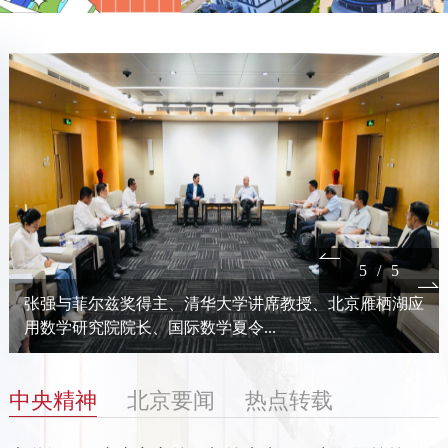
1
/5
京雁栖湖应
@国务院 我来说
中央精神
北京要闻
热点转载